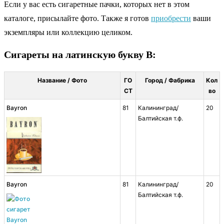
Если у вас есть сигаретные пачки, которых нет в этом
каталоге, присылайте фото. Также я готов
приобрести
ваши
экземпляры или коллекцию целиком.
Сигареты на латинскую букву B:
Название / Фото
ГО
Город / Фабрика
Кол
СТ
во
Bayron
81
Калининград/
20
Балтийская т.ф.
Bayron
81
Калининград/
20
Балтийская т.ф.