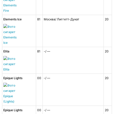
Elements Ice
81
Москва/ Лиггетт-Дукат
20
Elita
81
-/ —
20
Epique Lights
00
-/ —
20
Epique Lights
00
-/ —
20